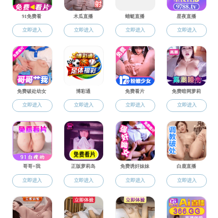
师资介绍
师资介绍
语言培训
+
语言培训部
最新课程
-
师资介绍
-
优秀学员心得
-
硕士单申
+
精彩讲座
-
师资介绍
-