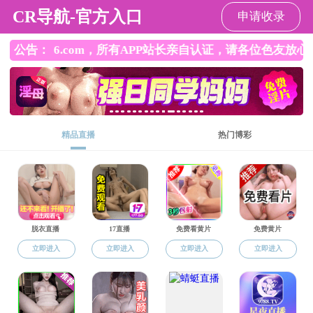
捆绑调教
捆绑调教概况
海外院校
合作项目
人才
报名咨询